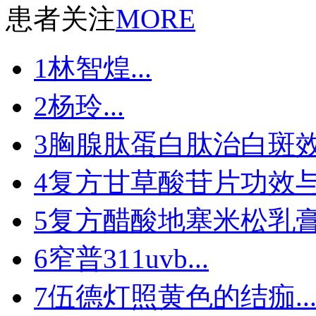
患者关注
MORE
1
林智煌...
2
杨玲...
3
胸腺肽蛋白肽治白斑效果
4
复方甘草酸苷片功效与作
5
复方醋酸地塞米松乳膏有
6
窄普311uvb...
7
伍德灯照黄色的结痂..