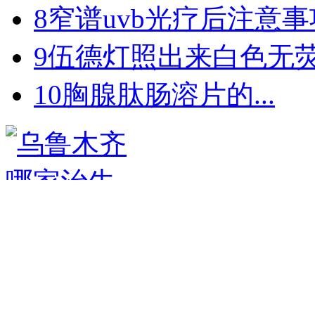
8
窄谱uvb光疗后注意事项
9
伍德灯照出来白色无荧光
10
胸腺肽肠溶片的...
特色诊疗